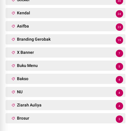
30
Kendal
24
Asifba
23
Branding Gerobak
19
X Banner
7
Buku Menu
5
Bakso
4
NU
4
Ziarah Auliya
4
Brosur
3