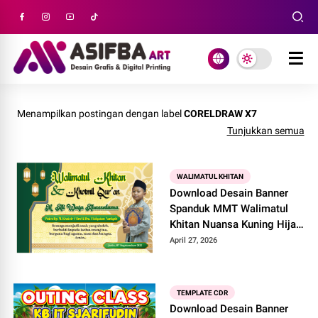
Menampilkan postingan dengan label
CORELDRAW X7
Tunjukkan semua
WALIMATUL KHITAN
Download Desain Banner
Spanduk MMT Walimatul
Khitan Nuansa Kuning Hijau
Siap Edit di CorelDRAW X7
April 27, 2026
TEMPLATE CDR
Download Desain Banner