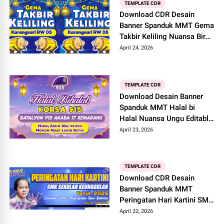
TEMPLATE CDR
Download CDR Desain
Banner Spanduk MMT Gema
Takbir Keliling Nuansa Biru
Islami Editable di
April 24, 2026
CorelDRAW X7
TEMPLATE CDR
Download Desain Banner
Spanduk MMT Halal bi
Halal Nuansa Ungu Editable
di CorelDRAW X7
April 23, 2026
TEMPLATE CDR
Download CDR Desain
Banner Spanduk MMT
Peringatan Hari Kartini SMK
Nuansa Biru Estetik Editable
April 22, 2026
di CorelDRAW X7