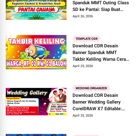
Spanduk MMT Outing Class
SD ke Pantai: Siap Buat
Healing dan Rekreasi!
April 26, 2026
TEMPLATE CDR
Download CDR Desain
Banner Spanduk MMT
Takbir Keliling Warna Cerah
Menyala: Bisa Buat idul
April 25, 2026
Fitrid & idul Adha!
WEDDING ORGANIZER
Download CDR Desain
Banner Wedding Gallery
CorelDRAW X7 Editable:
Cocok untuk Wedding
April 25, 2026
Organizer!