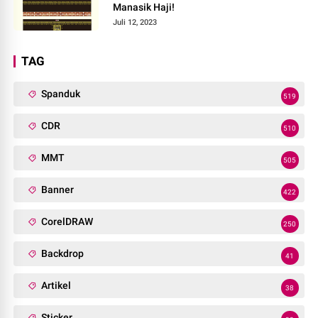
Manasik Haji!
Juli 12, 2023
TAG
Spanduk
519
CDR
510
MMT
505
Banner
422
CorelDRAW
250
Backdrop
41
Artikel
38
Sticker