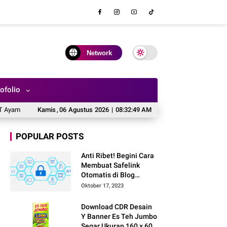
Network
ofolio
m Geprek Nuansa Merah Kuning Siap Edit di CorelDRAW X7
Kamis
,
06
Agustus
2026
|
08:32:50 AM
Desain Banne
POPULAR POSTS
Anti Ribet! Begini Cara
Membuat Safelink
Otomatis di Blog
Sendiri Tanpa Domain
Oktober 17, 2023
Baru
Download CDR Desain
Y Banner Es Teh Jumbo
Segar Ukuran 160 x 60