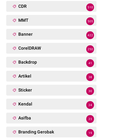
CDR
510
MMT
505
Banner
422
CorelDRAW
250
Backdrop
41
Artikel
38
Sticker
30
Kendal
24
Asifba
23
Branding Gerobak
19