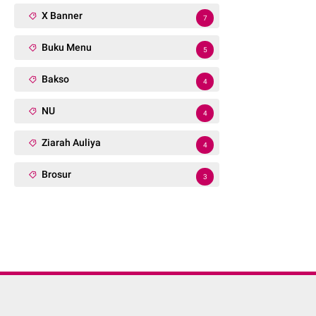
X Banner
7
Buku Menu
5
Bakso
4
NU
4
Ziarah Auliya
4
Brosur
3