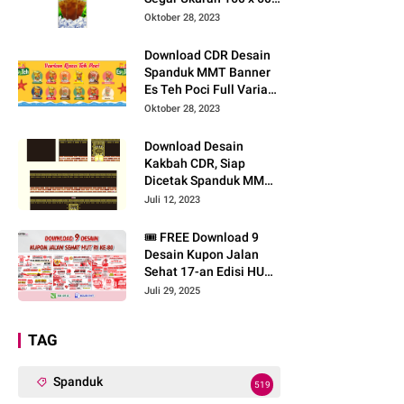
CM, Bisa Cetak Pakai
Oktober 28, 2023
Bahan Spanduk MMT!
Download CDR Desain
Spanduk MMT Banner
Es Teh Poci Full Varian
Rasa, Siap Cetak Buat
Oktober 28, 2023
Gerai Franchise Baru!
Download Desain
Kakbah CDR, Siap
Dicetak Spanduk MMT
dan Dipakai Manasik
Juli 12, 2023
Haji!
🎟️ FREE Download 9
Desain Kupon Jalan
Sehat 17-an Edisi HUT
RI ke-80 Siap Edit di
Juli 29, 2025
CorelDRAW X7
TAG
Spanduk
519