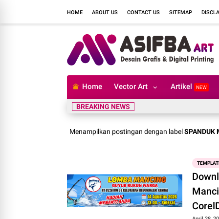
HOME
ABOUT US
CONTACT US
SITEMAP
DISCL
Home
Vector Art
Artikel
NEW
BREAKING NEWS
Menampilkan postingan dengan label
SPANDUK
TEMPLAT
Downl
Mancin
Corel
April 28, 2