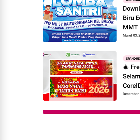
Downl
Biru 
MMT
Maret 03, 
SPANDUK
🎄 Fr
Selama
Corel
Desember 