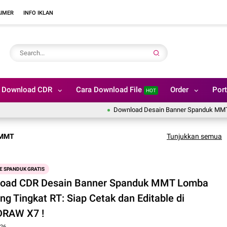
AIMER
INFO IKLAN
Download CDR
Cara Download File
Order
Port
HOT
Download Desain Banner Spanduk MMT Aya
 MMT
Tunjukkan semua
E SPANDUK GRATIS
oad CDR Desain Banner Spanduk MMT Lomba
g Tingkat RT: Siap Cetak dan Editable di
DRAW X7 !
026