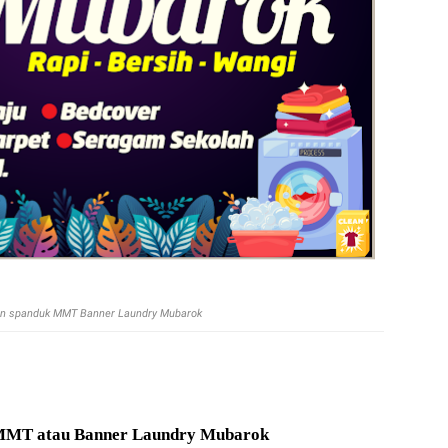
in spanduk MMT Banner Laundry Mubarok
 MMT atau Banner
Laundry Mubarok