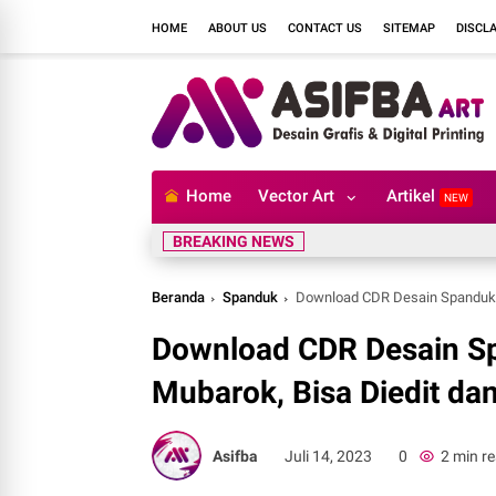
HOME
ABOUT US
CONTACT US
SITEMAP
DISCL
Home
Vector Art
Artikel
NEW
BREAKING NEWS
Beranda
Spanduk
Download CDR Desain Spanduk M
Download CDR Desain S
Mubarok, Bisa Diedit dan
Asifba
Juli 14, 2023
0
2 min r