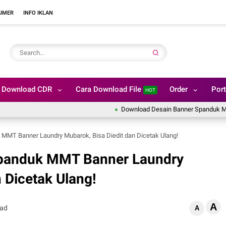
AIMER
INFO IKLAN
Download CDR
Cara Download File
Order
Port
HOT
Download Desain Banner Spanduk MMT Ayam
MT Banner Laundry Mubarok, Bisa Diedit dan Dicetak Ulang!
panduk MMT Banner Laundry
 Dicetak Ulang!
A
ead
A