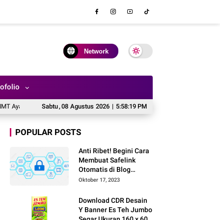
Network
ofolio
 Geprek Nuansa Merah Kuning Siap Edit di CorelDRAW X7
Sabtu
,
08
Agustus
2026
|
5:58:20 PM
Desain Banner
POPULAR POSTS
Anti Ribet! Begini Cara
Membuat Safelink
Otomatis di Blog
Sendiri Tanpa Domain
Oktober 17, 2023
Baru
Download CDR Desain
Y Banner Es Teh Jumbo
Segar Ukuran 160 x 60