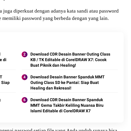
ba juga diperkuat dengan adanya kata sandi atau password
le memiliki password yang berbeda dengan yang lain.
l
Download CDR Desain Banner Outing Class
e di
KB / TK Editable di CorelDRAW X7: Cocok
Buat Piknik dan Healing!
MT
Download Desain Banner Spanduk MMT
 Siap
Outing Class SD ke Pantai: Siap Buat
Healing dan Rekreasi!
g
Download CDR Desain Banner Spanduk
MMT Gema Takbir Keliling Nuansa Biru
Islami Editable di CorelDRAW X7
engenai passwod setiap file yang Anda unduh supaya bisa