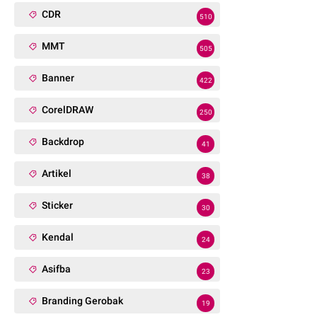
CDR
510
MMT
505
Banner
422
CorelDRAW
250
Backdrop
41
Artikel
38
Sticker
30
Kendal
24
Asifba
23
Branding Gerobak
19