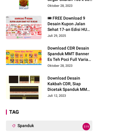
CM, Bisa Cetak Pakai
Oktober 28, 2023
Bahan Spanduk MMT!
🎟️ FREE Download 9
Desain Kupon Jalan
Sehat 17-an Edisi HUT
RI ke-80 Siap Edit di
Juli 29, 2025
CorelDRAW X7
Download CDR Desain
Spanduk MMT Banner
Es Teh Poci Full Varian
Rasa, Siap Cetak Buat
Oktober 28, 2023
Gerai Franchise Baru!
Download Desain
Kakbah CDR, Siap
Dicetak Spanduk MMT
dan Dipakai Manasik
Juli 12, 2023
Haji!
TAG
Spanduk
519