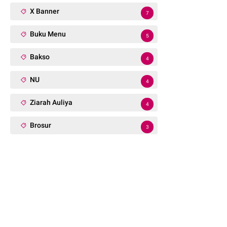
X Banner
7
Buku Menu
5
Bakso
4
NU
4
Ziarah Auliya
4
Brosur
3