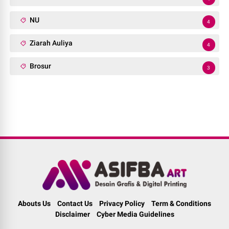
NU
4
Ziarah Auliya
4
Brosur
3
Abouts Us
Contact Us
Privacy Policy
Term & Conditions
Disclaimer
Cyber Media Guidelines