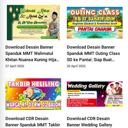
UMKM!
Healing!
Download Desain Banner
Download Desain Banner
Spanduk MMT Walimatul
Spanduk MMT Outing Class
Khitan Nuansa Kuning Hijau
SD ke Pantai: Siap Buat
Siap Edit di CorelDRAW X7
Healing dan Rekreasi!
27 April 2026
26 April 2026
Download CDR Desain
Download CDR Desain
Banner Spanduk MMT Takbir
Banner Wedding Gallery