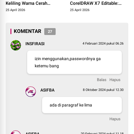
Keliling Warna Cerah
CorelDRAW X7 Editable:
Menyala: Bisa Buat idul Fitrid
Cocok untuk Wedding
25 April 2026
25 April 2026
& idul Adha!
Organizer!
KOMENTAR
27
INSFIRASI
4 Februari 2024 pukul 06.26
izin menggunakan,passwordnya ga
ketemu bang
Balas
Hapus
ASIFBA
8 Oktober 2024 pukul 12.30
ada di paragraf ke lima
Hapus
ASIFBA
20 Februari 2024 pukul 11.18