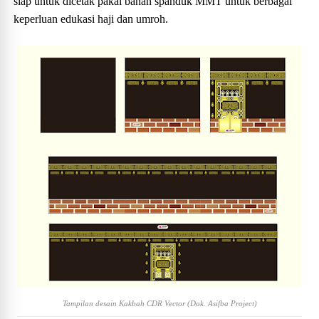
siap untuk dicetak pakai bahan spanduk MMT untuk berbagai
keperluan edukasi haji dan umroh.
Tampilan desain Kakbah CDR Vector (Dok. Asifba Project)