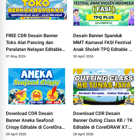
FREE CDR Desain Banner
Desain Banner Spanduk
Toko Alat Pancing dan
MMT Karnaval FASI Festival
Peralatan Nelayan Editable
Anak Sholeh TPQ Editable di
di CorelDRAW X7
CorelDRAW X7
01 May 2026
30 April 2026
Download CDR Desain
Download CDR Desain
Banner Aneka Seafood
Banner Outing Class KB / TK
Crispy Editable di CorelDraw
Editable di CorelDRAW X7:
X7: Cocok Buat Usaha
Cocok Buat Piknik dan
29 April 2026
28 April 2026