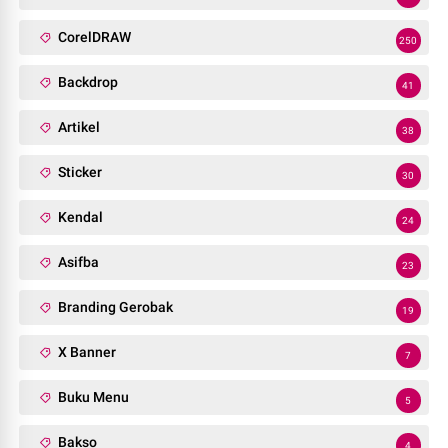
CorelDRAW
250
Backdrop
41
Artikel
38
Sticker
30
Kendal
24
Asifba
23
Branding Gerobak
19
X Banner
7
Buku Menu
5
Bakso
4