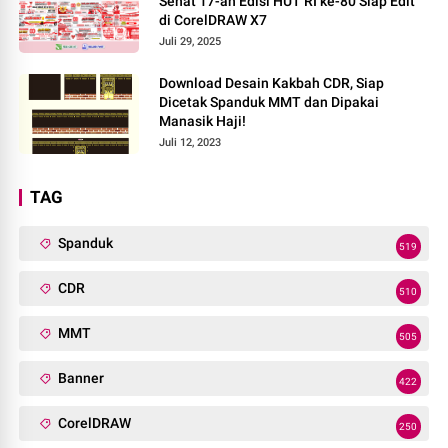
Sehat 17-an Edisi HUT RI ke-80 Siap Edit
di CorelDRAW X7
Juli 29, 2025
Download Desain Kakbah CDR, Siap
Dicetak Spanduk MMT dan Dipakai
Manasik Haji!
Juli 12, 2023
TAG
Spanduk
519
CDR
510
MMT
505
Banner
422
CorelDRAW
250