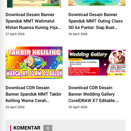
Download Desain Banner
Download Desain Banner
Spanduk MMT Walimatul
Spanduk MMT Outing Class
Khitan Nuansa Kuning Hijau
SD ke Pantai: Siap Buat
Siap Edit di CorelDRAW X7
Healing dan Rekreasi!
27 April 2026
26 April 2026
Download CDR Desain
Download CDR Desain
Banner Spanduk MMT Takbir
Banner Wedding Gallery
Keliling Warna Cerah
CorelDRAW X7 Editable:
Menyala: Bisa Buat idul Fitrid
Cocok untuk Wedding
25 April 2026
25 April 2026
& idul Adha!
Organizer!
KOMENTAR
0