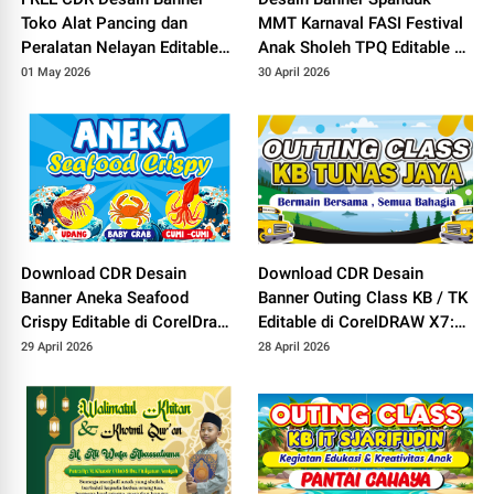
Toko Alat Pancing dan
MMT Karnaval FASI Festival
Peralatan Nelayan Editable
Anak Sholeh TPQ Editable di
di CorelDRAW X7
CorelDRAW X7
01 May 2026
30 April 2026
Download CDR Desain
Download CDR Desain
Banner Aneka Seafood
Banner Outing Class KB / TK
Crispy Editable di CorelDraw
Editable di CorelDRAW X7:
X7: Cocok Buat Usaha
Cocok Buat Piknik dan
29 April 2026
28 April 2026
UMKM!
Healing!