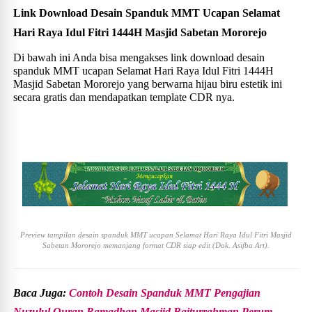
Link Download Desain Spanduk MMT Ucapan Selamat
Hari Raya Idul Fitri 1444H Masjid Sabetan Mororejo
Di bawah ini Anda bisa mengakses link download desain
spanduk MMT ucapan Selamat Hari Raya Idul Fitri 1444H
Masjid Sabetan Mororejo yang berwarna hijau biru estetik ini
secara gratis dan mendapatkan template CDR nya.
Preview tampilan desain spanduk MMT ucapan Selamat Hari Raya Idul Fitri Masjid
Sabetan Mororejo memanjang format CDR siap edit (Dok. Asifba Art).
Baca Juga:
Contoh Desain Spanduk MMT Pengajian
Nuzulul Quran Ramadhan Masjid Baiturrahman Perum