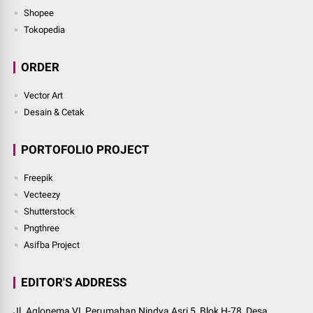
Shopee
Tokopedia
ORDER
Vector Art
Desain & Cetak
PORTOFOLIO PROJECT
Freepik
Vecteezy
Shutterstock
Pngthree
Asifba Project
EDITOR'S ADDRESS
Jl. Aglonema VI, Perumahan Nindya Asri 5, Blok H-78, Desa