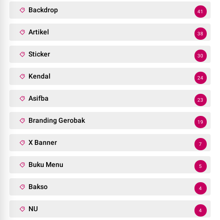
Backdrop
41
Artikel
38
Sticker
30
Kendal
24
Asifba
23
Branding Gerobak
19
X Banner
7
Buku Menu
5
Bakso
4
NU
4